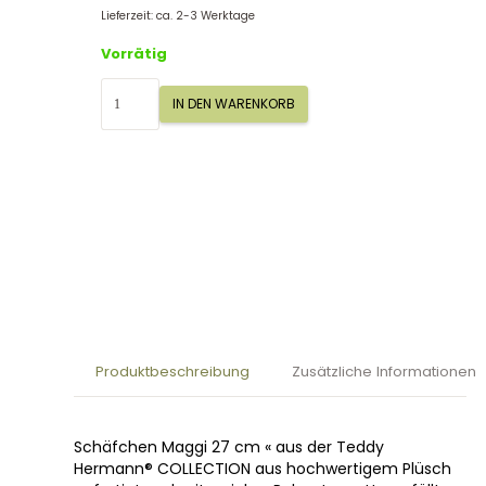
Lieferzeit: ca. 2-3 Werktage
Vorrätig
Teddy
IN DEN WARENKORB
Hermann
Schäfchen
Maggi
27
cm
93917
Menge
Produktbeschreibung
Zusätzliche Informationen
Schäfchen Maggi 27 cm « aus der Teddy
Hermann® COLLECTION aus hochwertigem Plüsch