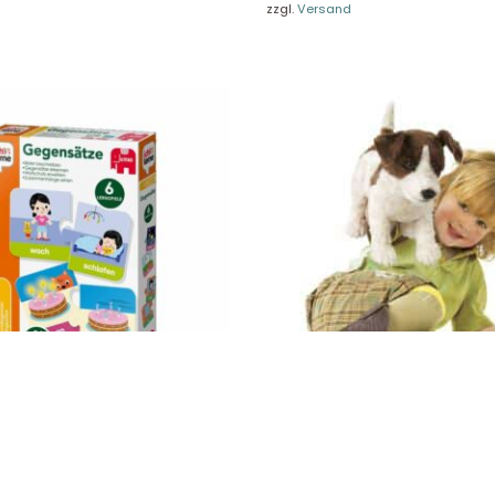
zzgl.
Versand
re Rückgaberichtlinien
FAQ
träge hier widerrufen
Zahlungsarten
Impressum
AGB
© Holly & Claire GmbH
® Spielzeug in Haan
Design by
Zeitansicht
®
VERTRAG HIER WIDERRUFEN
erne Gegensätze 19723
Folkmanis Handpuppen Jack Russ
St.
52,90
€