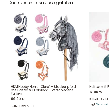
Das könnte Ihnen auch gefallen
DHL Versand
Der Spielzeug – Handel aus Haan, wir versenden mit DHL.
Schnell, sicher und zuverlässig.
Kontaktdaten
HKM Hobby Horse „Clara“ – Steckenpferd
Halfter mit 
mit Halfter & Führstrick – Verschiedene
August-Macke-Weg 17,
17,90
€
Farben
42781 Haan
69,90
€
Enthält 19% Mw
Tel: +49 2129 5654742
zzgl.
Versand
E-Mail: info@hollyclaire.de
V
Enthält 19% MwSt.