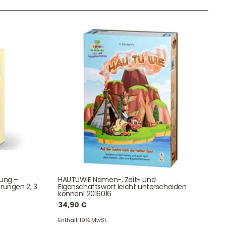
Unser Geschenkkorb
Eine besondere Möglichkeit, Familie und Freunden die
Wünsche per Facebook, Instagram, Twitter oder
WhatsApp mitzuteilen.
Newsletter Anmelden
tung –
HAUTUWIE Namen-, Zeit- und
rungen 2, 3
Eigenschaftswort leicht unterscheiden
können! 2016016
NEWSLETTER
e!
34,90
€
Enthält 19% MwSt.