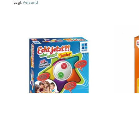
zzgl.
Versand
Unse
Presseportal
Ver
Datenschutz
Widerruf
Hutter Echt Jetzt?! JUNIOR 678472
Jumbo ich l
32,90
€
14,90
€
Enthält 19% MwSt.
Enthält 19% Mw