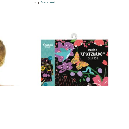
zzgl.
Versand
Hutter Meine Kratzbilder – Blumen 405028
9,99
€
ell Terrier
Enthält 19% MwSt.