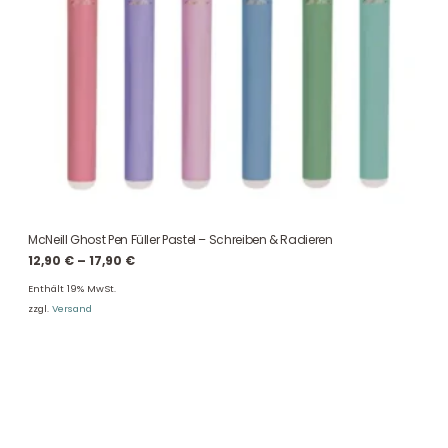
McNeill Ghost Pen Füller Pastel – Schreiben & Radieren
Preisspanne:
12,90
€
–
17,90
€
12,90 €
Enthält 19% MwSt.
bis
zzgl.
Versand
17,90 €