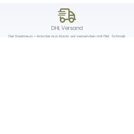
DHL Versand
Der Spielzeug – Handel aus Haan, wir versenden mit DHL. Schnell,
sicher und zuverlässig.
Unser Service
Über uns
Unser Blog
Versand & Lieferung
Unsere Rückgaberichtlinien
Verträge hier widerrufen
News & Infos