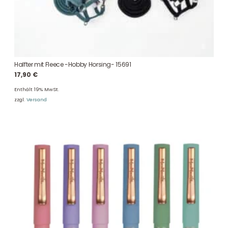
Halfter mit Fleece -Hobby Horsing- 15691
17,90
€
Enthält 19% MwSt.
zzgl.
Versand