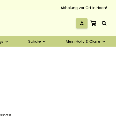
Abholung vor Ort in Haan!
gs
Schule
Mein Holly & Claire
98098