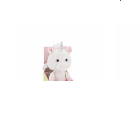
Ver
Datenschutz
Widerruf
Mini Einhorn 20 cm Orange Toys 9041/20
Sigikid Akti
15,90
€
24,99
€
Enthält 19% MwSt.
Enthält 19% Mw
zzgl.
Versand
zzgl.
Versand