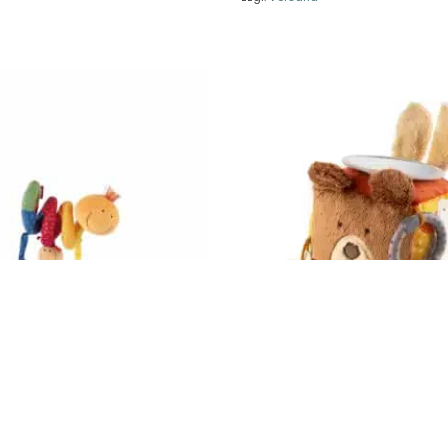
träge hier widerrufen
Zahlungsarten
Impressum
AGB
© Holly & Claire GmbH
® Spielzeug in Haan
Design by
Zeitansicht
®
VERTRAG HIER WIDERRUFEN
vspirale Raupe, PlayQ 49850
Sigikid Aktiv-Würfel Yellow 430
27,95
€
St.
Enthält 19% MwSt.
zzgl.
Versand