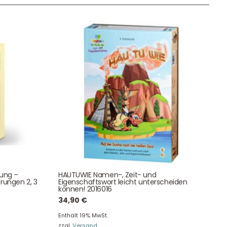
Unser Geschenkkorb
Eine besondere Möglichkeit, Familie und Freunden die
Wünsche per Facebook, Instagram, Twitter oder
WhatsApp mitzuteilen.
Newsletter Anmelden
tung –
HAUTUWIE Namen-, Zeit- und
NEWSLETTER
rungen 2, 3
Eigenschaftswort leicht unterscheiden
e!
können! 2016016
34,90
€
Enthält 19% MwSt.
zzgl.
Versand