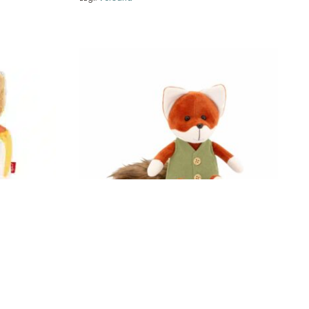
70
Soft Fuchs 25 cm Orange Toys OS007/20
18,90
€
Enthält 19% MwSt.
zzgl.
Versand