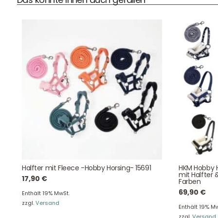
DHL Versand
Der Spielzeug – Handel aus Haan, wir versenden mit DHL.
Schnell, sicher und zuverlässig.
Kontaktdaten
August-Macke-Weg 17,
Halfter mit Fleece -Hobby Horsing- 15691
HKM Hobby H
42781 Haan
mit Halfter 
17,90
€
Tel: +49 2129 5654742
Farben
E-Mail: info@hollyclaire.de
V
69,90
€
Enthält 19% MwSt.
zzgl.
Versand
Unse
Enthält 19% Mw
Presseportal
zzgl.
Versand