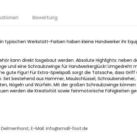
mationen
Bewertung
olz in typischen Werkstatt-Farben haben kleine Handwerker ihr E
behör kann direkt losgebaut werden. Absolute Highlights: neben 
ge und eine Schraubzwinge für Handwerkerglück! Umgedreht m
e gute Figur! Für Extra-Spielspaß sorgt die Tatsache, dass Grif
. Set bestehend aus Hammer, Maulschlüssel, Schraubendreher,
en, Nägeln und Würfeln. Mit der großen Schraubzwinge können
auen werden die Kreativität sowie feinmotorische Fähigkeiten g
 Delmenhorst, E-Mail: info@small-foot.de