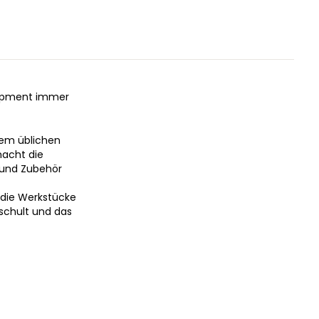
quipment immer
dem üblichen
acht die
f und Zubehör
 die Werkstücke
eschult und das