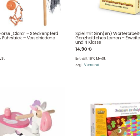
Über uns
Newsletter
Unser Blog
Info Gutscheincod
orse „Clara“ – Steckenpferd
Spiel mit Sinn(en) Worterarbei
ersand & Lieferung
Kontakt
& Führstrick – Verschiedene
Ganzheitliches Lernen – Erweite
und 4 Klasse
re Rückgaberichtlinien
FAQ
14,90
€
träge hier widerrufen
Zahlungsarten
St.
Enthält 19% MwSt.
zzgl.
Versand
Impressum
AGB
© Holly & Claire GmbH
® Spielzeug in Haan
Design by
Zeitansicht
®