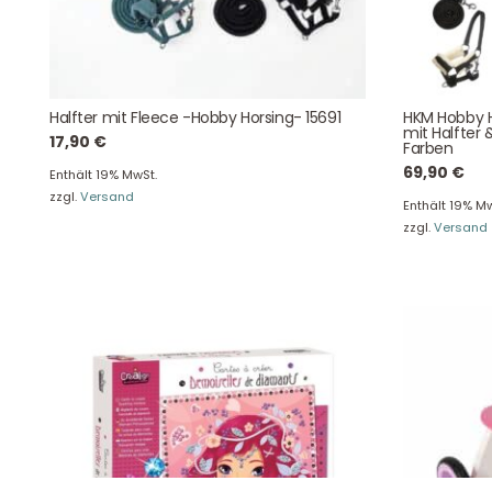
August-Macke-Weg 17,
42781 Haan
Tel: +49 2129 5654742
Halfter mit Fleece -Hobby Horsing- 15691
HKM Hobby H
E-Mail: info@hollyclaire.de
V
mit Halfter 
17,90
€
Farben
Unse
69,90
€
Presseportal
Enthält 19% MwSt.
Ver
zzgl.
Versand
Enthält 19% Mw
zzgl.
Versand
Datenschutz
Widerruf