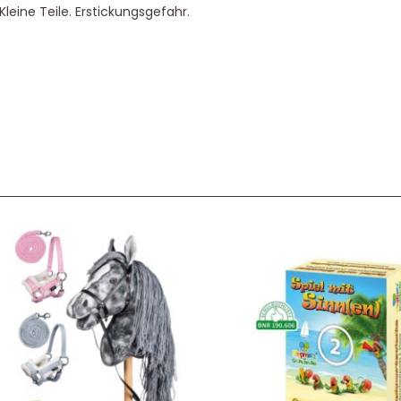
leine Teile. Erstickungsgefahr.
Service & Beratung
Bei allen Fragen zu unserem Sortiment sind wir per
E-
Mail
und telefonisch für Sie erreichbar.
Sie können Ihren
Kauf auch bei uns in Haan direkt abholen.
Unser Service
News & Infos