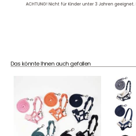
ACHTUNG! Nicht für Kinder unter 3 Jahren geeignet. K
DHL Versand
Das könnte Ihnen auch gefallen
Der Spielzeug – Handel aus Haan, wir versenden mit DHL.
Schnell, sicher und zuverlässig.
Kontaktdaten