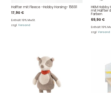
42781 Haan
Halfter mit Fleece -Hobby Horsing- 15691
HKM Hobby H
Tel: +49 2129 5654742
mit Halfter 
17,90
€
Farben
E-Mail: info@hollyclaire.de
V
69,90
€
Enthält 19% MwSt.
Unse
Presseportal
zzgl.
Versand
Enthält 19% Mw
Ver
zzgl.
Versand
Datenschutz
Widerruf