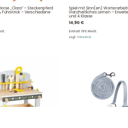
Über uns
Newsletter
orse „Clara“ – Steckenpferd
Spiel mit Sinn(en) Worterarbei
Unser Blog
Info Gutscheincod
& Führstrick – Verschiedene
Ganzheitliches Lernen – Erweite
und 4 Klasse
ersand & Lieferung
Kontakt
14,90
€
re Rückgaberichtlinien
FAQ
St.
Enthält 19% MwSt.
träge hier widerrufen
Zahlungsarten
zzgl.
Versand
Impressum
AGB
© Holly & Claire GmbH
® Spielzeug in Haan
Design by
Zeitansicht
®
VERTRAG HIER WIDERRUFEN