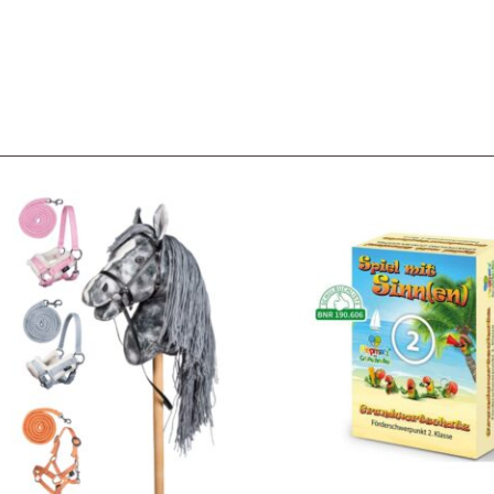
Service & Beratung
Bei allen Fragen zu unserem Sortiment sind wir per
E-
Mail
und telefonisch für Sie erreichbar.
Sie können Ihren
Kauf auch bei uns in Haan direkt abholen.
Unser Service
News & Infos