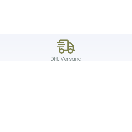
DHL Versand
Der Spielzeug – Handel aus Haan, wir versenden mit DHL. Schnell,
sicher und zuverlässig.
Unser Service
Über uns
Unser Blog