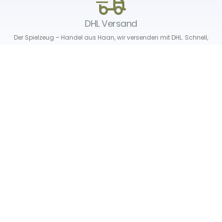
DHL Versand
Der Spielzeug – Handel aus Haan, wir versenden mit DHL. Schnell,
sicher und zuverlässig.
Unser Service
Über uns
Unser Blog
Versand & Lieferung
Unsere Rückgaberichtlinien
Verträge hier widerrufen
News & Infos
Newsletter