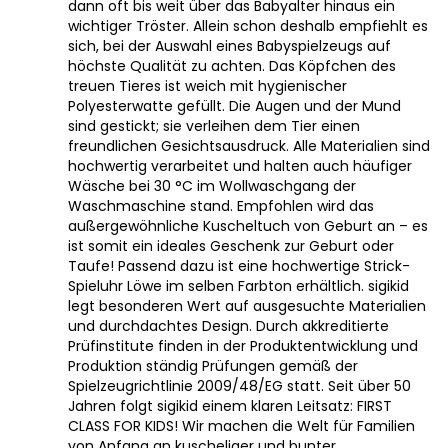
dann oft bis weit über das Babyalter hinaus ein
wichtiger Tröster. Allein schon deshalb empfiehlt es
sich, bei der Auswahl eines Babyspielzeugs auf
höchste Qualität zu achten. Das Köpfchen des
treuen Tieres ist weich mit hygienischer
Polyesterwatte gefüllt. Die Augen und der Mund
sind gestickt; sie verleihen dem Tier einen
freundlichen Gesichtsausdruck. Alle Materialien sind
hochwertig verarbeitet und halten auch häufiger
Wäsche bei 30 °C im Wollwaschgang der
Waschmaschine stand. Empfohlen wird das
außergewöhnliche Kuscheltuch von Geburt an – es
ist somit ein ideales Geschenk zur Geburt oder
Taufe! Passend dazu ist eine hochwertige Strick-
Spieluhr Löwe im selben Farbton erhältlich. sigikid
legt besonderen Wert auf ausgesuchte Materialien
und durchdachtes Design. Durch akkreditierte
Prüfinstitute finden in der Produktentwicklung und
Produktion ständig Prüfungen gemäß der
Spielzeugrichtlinie 2009/48/EG statt. Seit über 50
Jahren folgt sigikid einem klaren Leitsatz: FIRST
CLASS FOR KIDS! Wir machen die Welt für Familien
von Anfang an kuscheliger und bunter.