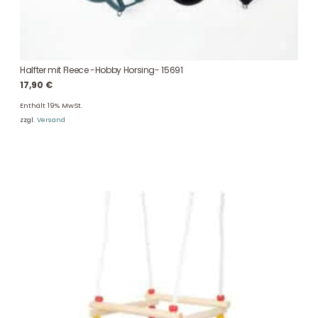
Halfter mit Fleece -Hobby Horsing- 15691
17,90
€
Enthält 19% MwSt.
zzgl.
Versand