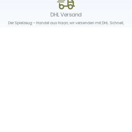
DHL Versand
Der Spielzeug – Handel aus Haan, wir versenden mit DHL. Schnell,
sicher und zuverlässig.
Unser Service
Über uns
Unser Blog
Versand & Lieferung
Unsere Rückgaberichtlinien
Verträge hier widerrufen
News & Infos
Newsletter