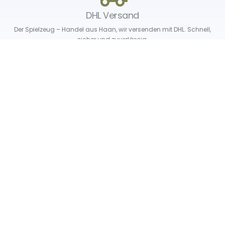
DHL Versand
Der Spielzeug – Handel aus Haan, wir versenden mit DHL. Schnell,
sicher und zuverlässig.
Unser Service
Über uns
Unser Blog
Versand & Lieferung
Unsere Rückgaberichtlinien
Verträge hier widerrufen
News & Infos
Newsletter
Info Gutscheincode!