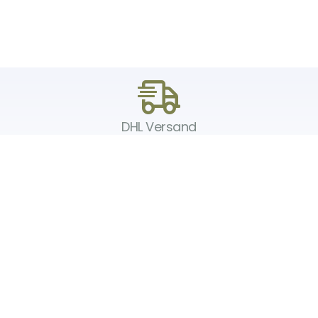
DHL Versand
Der Spielzeug – Handel aus Haan, wir versenden mit DHL. Schnell,
sicher und zuverlässig.
Unser Service
Über uns
Unser Blog
Versand & Lieferung