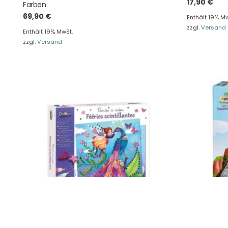
17,90
€
Farben
Tel: +49 2129 5654742
69,90
€
E-Mail: info@hollyclaire.de
V
Enthält 19% Mw
zzgl.
Versand
Unse
Enthält 19% MwSt.
Presseportal
zzgl.
Versand
Ver
Datenschutz
Widerruf