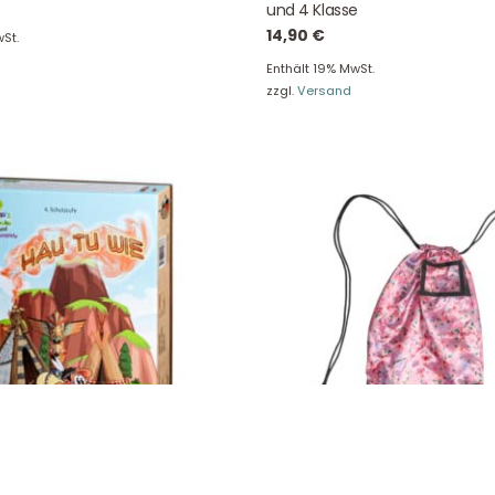
Unser Blog
Info Gutscheincod
und 4 Klasse
14,90
€
ersand & Lieferung
Kontakt
St.
re Rückgaberichtlinien
FAQ
Enthält 19% MwSt.
zzgl.
Versand
träge hier widerrufen
Zahlungsarten
Impressum
AGB
© Holly & Claire GmbH
® Spielzeug in Haan
Design by
Zeitansicht
®
VERTRAG HIER WIDERRUFEN