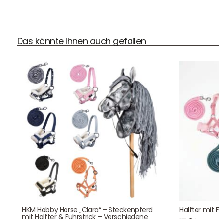
Das könnte Ihnen auch gefallen
DHL Versand
Der Spielzeug – Handel aus Haan, wir versenden mit DHL.
Schnell, sicher und zuverlässig.
Kontaktdaten
August-Macke-Weg 17,
HKM Hobby Horse „Clara“ – Steckenpferd
Halfter mit 
42781 Haan
mit Halfter & Führstrick – Verschiedene