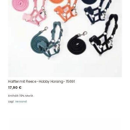
Halfter mit Fleece -Hobby Horsing- 15691
17,90
€
Enthält 19% MwSt.
zzgl.
Versand