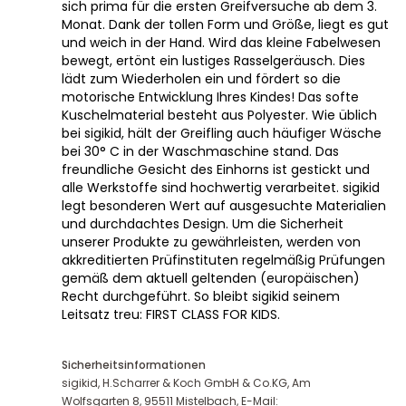
sich prima für die ersten Greifversuche ab dem 3.
Monat. Dank der tollen Form und Größe, liegt es gut
und weich in der Hand. Wird das kleine Fabelwesen
bewegt, ertönt ein lustiges Rasselgeräusch. Dies
lädt zum Wiederholen ein und fördert so die
motorische Entwicklung Ihres Kindes! Das softe
Kuschelmaterial besteht aus Polyester. Wie üblich
bei sigikid, hält der Greifling auch häufiger Wäsche
bei 30° C in der Waschmaschine stand. Das
freundliche Gesicht des Einhorns ist gestickt und
alle Werkstoffe sind hochwertig verarbeitet. sigikid
legt besonderen Wert auf ausgesuchte Materialien
und durchdachtes Design. Um die Sicherheit
unserer Produkte zu gewährleisten, werden von
akkreditierten Prüfinstituten regelmäßig Prüfungen
gemäß dem aktuell geltenden (europäischen)
Recht durchgeführt. So bleibt sigikid seinem
Leitsatz treu: FIRST CLASS FOR KIDS.
Sicherheitsinformationen
sigikid, H.Scharrer & Koch GmbH & Co.KG, Am
Wolfsgarten 8, 95511 Mistelbach, E-Mail: