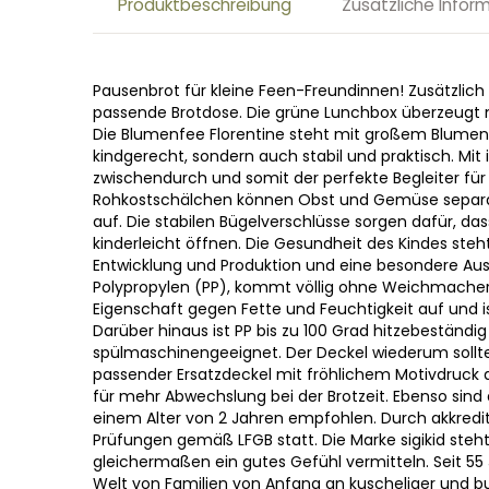
Produktbeschreibung
Zusätzliche Infor
Pausenbrot für kleine Feen-Freundinnen! Zusätzlich 
passende Brotdose. Die grüne Lunchbox überzeugt 
Die Blumenfee Florentine steht mit großem Blumenstr
kindgerecht, sondern auch stabil und praktisch. Mit 
zwischendurch und somit der perfekte Begleiter für 
Rohkostschälchen können Obst und Gemüse separat 
auf. Die stabilen Bügelverschlüsse sorgen dafür, das
kinderleicht öffnen. Die Gesundheit des Kindes steht
Entwicklung und Produktion und eine besondere Aus
Polypropylen (PP), kommt völlig ohne Weichmacher au
Eigenschaft gegen Fette und Feuchtigkeit auf und 
Darüber hinaus ist PP bis zu 100 Grad hitzebeständi
spülmaschinengeeignet. Der Deckel wiederum sollte
passender Ersatzdeckel mit fröhlichem Motivdruck au
für mehr Abwechslung bei der Brotzeit. Ebenso sind d
einem Alter von 2 Jahren empfohlen. Durch akkrediti
Prüfungen gemäß LFGB statt. Die Marke sigikid steh
gleichermaßen ein gutes Gefühl vermitteln. Seit 55 
Welt von Familien von Anfang an kuscheliger und bu