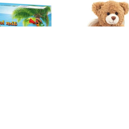
Impressum
AGB
© Holly & Claire GmbH
® Spielzeug in Haan
Design by
Zeitansicht
®
VERTRAG HIER WIDERRUFEN
innen Worterarbeitung –
Teddy Hermann Schutzengel-
es Lernen – Basisspiel 2016001
cm 91399
19,49
€
St.
Enthält 19% MwSt.
zzgl.
Versand