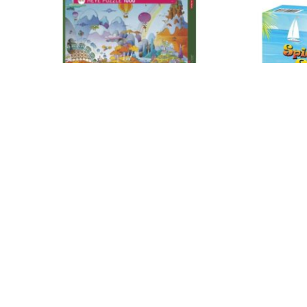
Datenschutz
Widerruf
Heye Idyll By The Field 299866
Spiel mit S
Ganzheitlich
15,99
€
35,80
€
Enthält 19% MwSt.
Enthält 19% Mw
zzgl.
Versand
zzgl.
Versand