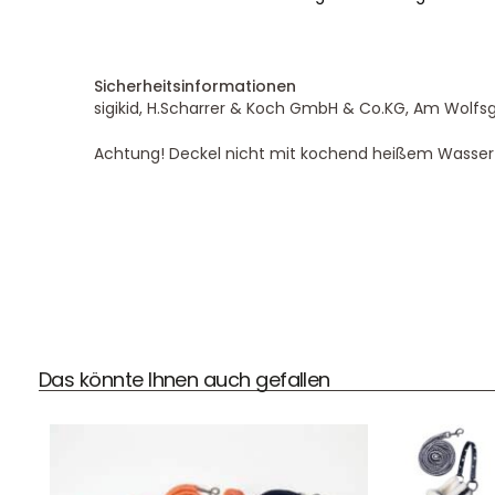
Sicherheitsinformationen
sigikid, H.Scharrer & Koch GmbH & Co.KG, Am Wolfsgar
Achtung! Deckel nicht mit kochend heißem Wasser 
DHL Versand
Der Spielzeug – Handel aus Haan, wir versenden mit DHL.
Schnell, sicher und zuverlässig.
Das könnte Ihnen auch gefallen