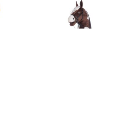
Teddy 20
Hobby Horse „Trixi“ , HKM 13750-2412 Braun/
Weiß
56,90
€
Enthält 19% MwSt.
zzgl.
Versand