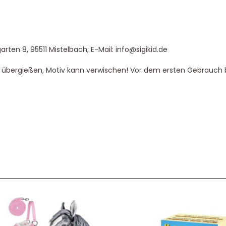
ten 8, 95511 Mistelbach, E-Mail: info@sigikid.de
übergießen, Motiv kann verwischen! Vor dem ersten Gebrauch b
Service & Beratung
Bei allen Fragen zu unserem Sortiment sind wir per
E-
Mail
und telefonisch für Sie erreichbar.
Sie können Ihren
Kauf auch bei uns in Haan direkt abholen.