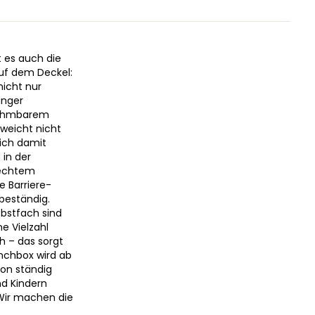
t es auch die
uf dem Deckel:
nicht nur
unger
snehmbarem
weicht nicht
sich damit
 in der
lechtem
e Barriere-
beständig.
Obstfach sind
e Vielzahl
h – das sorgt
unchbox wird ab
ion ständig
nd Kindern
 Wir machen die