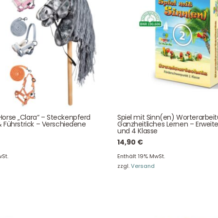
Unser Service
News & Infos
Über uns
Newsletter
Unser Blog
Info Gutscheincod
ersand & Lieferung
Kontakt
orse „Clara“ – Steckenpferd
Spiel mit Sinn(en) Worterarbei
re Rückgaberichtlinien
FAQ
& Führstrick – Verschiedene
Ganzheitliches Lernen – Erweite
und 4 Klasse
träge hier widerrufen
Zahlungsarten
14,90
€
St.
Enthält 19% MwSt.
zzgl.
Versand