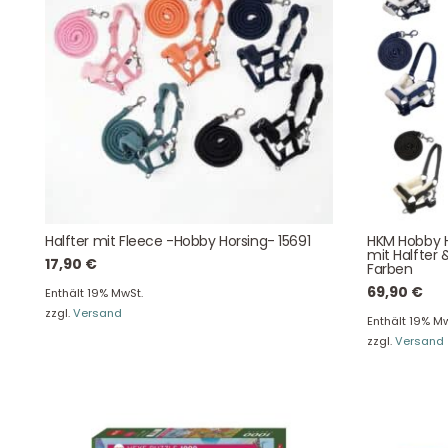
Kontaktdaten
August-Macke-Weg 17,
42781 Haan
Tel: +49 2129 5654742
E-Mail: info@hollyclaire.de
V
Halfter mit Fleece -Hobby Horsing- 15691
HKM Hobby H
Unse
mit Halfter 
17,90
€
Presseportal
Farben
Ver
69,90
€
Enthält 19% MwSt.
zzgl.
Versand
Enthält 19% Mw
zzgl.
Versand