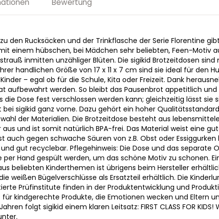
mationen
Bewertung
zu den Rucksäcken und der Trinkflasche der Serie Florentine gib
mit einem hübschen, bei Mädchen sehr beliebten, Feen-Motiv a
auß inmitten unzähliger Blüten. Die sigikid Brotzeitdosen sind 
ihrer handlichen Größe von 17 x 11 x 7 cm sind sie ideal für den H
Kinder – egal ob für die Schule, Kita oder Freizeit. Dank herau
aufbewahrt werden. So bleibt das Pausenbrot appetitlich und 
s die Dose fest verschlossen werden kann; gleichzeitig lässt sie 
 bei sigikid ganz vorne. Dazu gehört ein hoher Qualitätsstandard
wahl der Materialien. Die Brotzeitdose besteht aus lebensmitte
s und ist somit natürlich BPA-frei. Das Material weist eine gut
ist auch gegen schwache Säuren von z.B. Obst oder Essiggurken 
g und gut recyclebar. Pflegehinweis: Die Dose und das separate 
 per Hand gespült werden, um das schöne Motiv zu schonen. Ein
s beliebten Kinderthemen ist übrigens beim Hersteller erhältlic
ie weißen Bügelverschlüsse als Ersatzteil erhältlich. Die Kinderl
erte Prüfinstitute finden in der Produktentwicklung und Produkt
t für kindgerechte Produkte, die Emotionen wecken und Eltern u
Jahren folgt sigikid einem klaren Leitsatz: FIRST CLASS FOR KIDS!
nter.