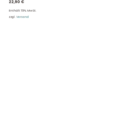
22,90
€
Enthält 19% MwSt.
zzgl.
Versand
DHL Versand
Der Spielzeug – Handel aus Haan, wir versenden mit DHL. Schnell,
sicher und zuverlässig.