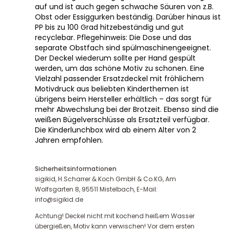
auf und ist auch gegen schwache Säuren von z.B.
Obst oder Essiggurken beständig. Darüber hinaus ist
PP bis zu 100 Grad hitzebeständig und gut
recyclebar. Pflegehinweis: Die Dose und das
separate Obstfach sind spülmaschinengeeignet.
Der Deckel wiederum sollte per Hand gespült
werden, um das schöne Motiv zu schonen. Eine
Vielzahl passender Ersatzdeckel mit fröhlichem
Motivdruck aus beliebten Kinderthemen ist
übrigens beim Hersteller erhältlich – das sorgt für
mehr Abwechslung bei der Brotzeit. Ebenso sind die
weißen Bügelverschlüsse als Ersatzteil verfügbar.
Die Kinderlunchbox wird ab einem Alter von 2
Jahren empfohlen.
Sicherheitsinformationen
sigikid, H.Scharrer & Koch GmbH & Co.KG, Am
Wolfsgarten 8, 95511 Mistelbach, E-Mail:
info@sigikid.de
Achtung! Deckel nicht mit kochend heißem Wasser
übergießen, Motiv kann verwischen! Vor dem ersten