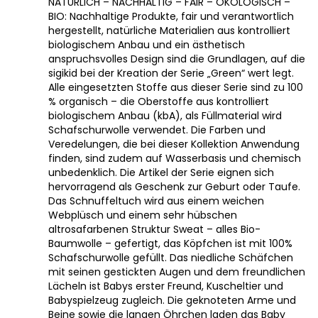
NATÜRLICH – NACHHALTIG – FAIR – ÖKOLOGISCH –
BIO: Nachhaltige Produkte, fair und verantwortlich
hergestellt, natürliche Materialien aus kontrolliert
biologischem Anbau und ein ästhetisch
anspruchsvolles Design sind die Grundlagen, auf die
sigikid bei der Kreation der Serie „Green“ wert legt.
Alle eingesetzten Stoffe aus dieser Serie sind zu 100
% organisch – die Oberstoffe aus kontrolliert
biologischem Anbau (kbA), als Füllmaterial wird
Schafschurwolle verwendet. Die Farben und
Veredelungen, die bei dieser Kollektion Anwendung
finden, sind zudem auf Wasserbasis und chemisch
unbedenklich. Die Artikel der Serie eignen sich
hervorragend als Geschenk zur Geburt oder Taufe.
Das Schnuffeltuch wird aus einem weichen
Webplüsch und einem sehr hübschen
altrosafarbenen Struktur Sweat – alles Bio-
Baumwolle – gefertigt, das Köpfchen ist mit 100%
Schafschurwolle gefüllt. Das niedliche Schäfchen
mit seinen gestickten Augen und dem freundlichen
Lächeln ist Babys erster Freund, Kuscheltier und
Babyspielzeug zugleich. Die geknoteten Arme und
Beine sowie die langen Öhrchen laden das Baby