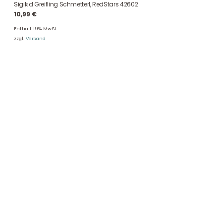
Sigikid Greifling Schmetterl, RedStars 42602
10,99
€
Enthält 19% MwSt.
zzgl.
Versand
DHL Versand
Der Spielzeug – Handel aus Haan, wir versenden mit DHL. Schnell,
sicher und zuverlässig.