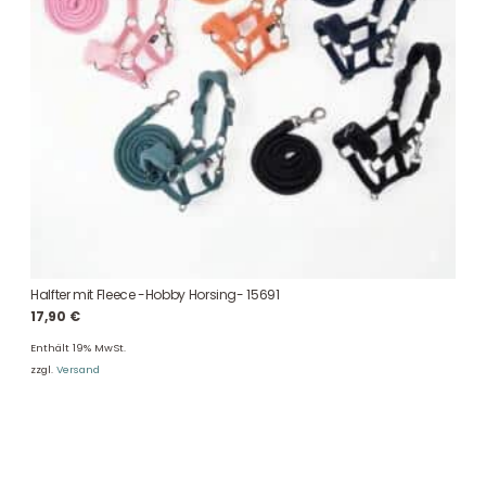
Halfter mit Fleece -Hobby Horsing- 15691
17,90
€
Enthält 19% MwSt.
zzgl.
Versand