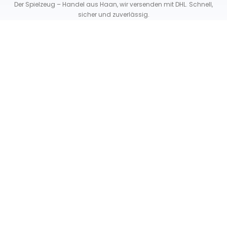
Der Spielzeug – Handel aus Haan, wir versenden mit DHL. Schnell,
sicher und zuverlässig.
Unser Service
Über uns
Unser Blog
Versand & Lieferung
Unsere Rückgaberichtlinien
Verträge hier widerrufen
News & Infos
Newsletter
Info Gutscheincode!
Kontakt
FAQ