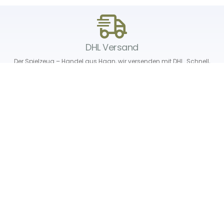
DHL Versand
Der Spielzeug – Handel aus Haan, wir versenden mit DHL. Schnell,
sicher und zuverlässig.
Unser Service
Über uns
Unser Blog
Versand & Lieferung
Unsere Rückgaberichtlinien
Verträge hier widerrufen
News & Infos