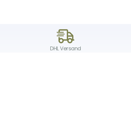
DHL Versand
Der Spielzeug – Handel aus Haan, wir versenden mit DHL. Schnell,
sicher und zuverlässig.
Unser Service
Über uns
Unser Blog
Versand & Lieferung