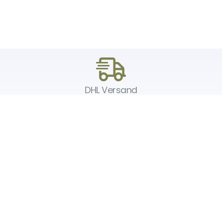
DHL Versand
Der Spielzeug – Handel aus Haan, wir versenden mit DHL. Schnell,
sicher und zuverlässig.
Unser Service
Über uns
Unser Blog
Versand & Lieferung