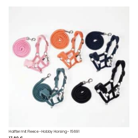
Halfter mit Fleece -Hobby Horsing- 15691
17,90
€