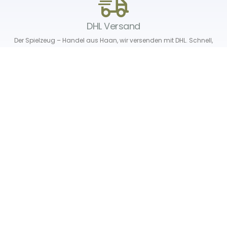
DHL Versand
Der Spielzeug – Handel aus Haan, wir versenden mit DHL. Schnell,
sicher und zuverlässig.
Unser Service
Über uns
Unser Blog
Versand & Lieferung
Unsere Rückgaberichtlinien
Verträge hier widerrufen
News & Infos
Newsletter