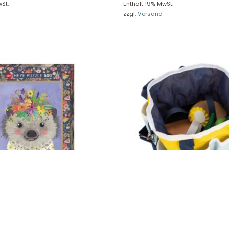
St.
Enthält 19% MwSt.
re Rückgaberichtlinien
FAQ
zzgl.
Versand
träge hier widerrufen
Zahlungsarten
Impressum
AGB
© Holly & Claire GmbH
® Spielzeug in Haan
Design by
Zeitansicht
®
VERTRAG HIER WIDERRUFEN
Hedgehog, Floral Friends 299521
Spielzeug Pferdepflege-Set mi
Small Foot 12419
26,39
€