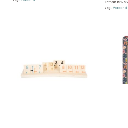
Enthält 19% Mw
Unse
Presseportal
zzgl.
Versand
Ver
Datenschutz
Widerruf
Small Foot Rummy „Gold Edition“ 12224
Heye Funny 
19,90
€
13,49
€