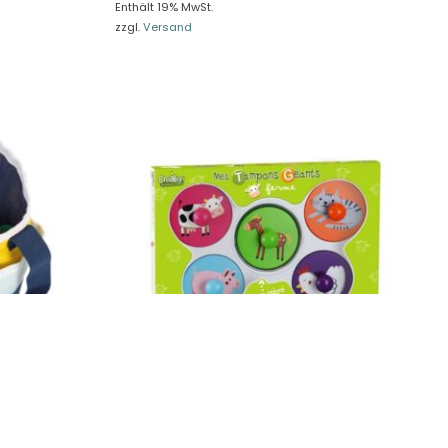
Enthält 19% MwSt.
zzgl.
Versand
t Tasche
Crealign Riesige Farm Stempel, Crealign
CL64
26,90
€