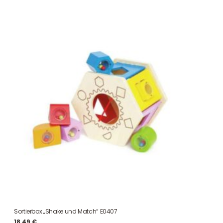
Sortierbox „Shake und Match“ E0407
18,49
€