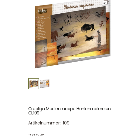
Crealign Medienmappe Höhlenmalereien
CL109
Artikelnummer:
109
7,90
€