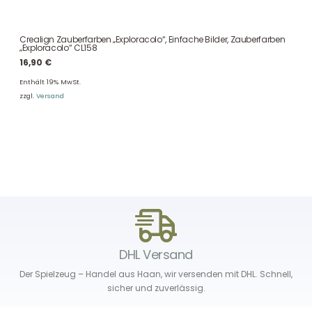
Crealign Zauberfarben „Exploracolo“, Einfache Bilder, Zauberfarben
„Exploracolo“ CL158
16,90
€
Enthält 19% MwSt.
zzgl.
Versand
DHL Versand
Der Spielzeug – Handel aus Haan, wir versenden mit DHL. Schnell,
sicher und zuverlässig.