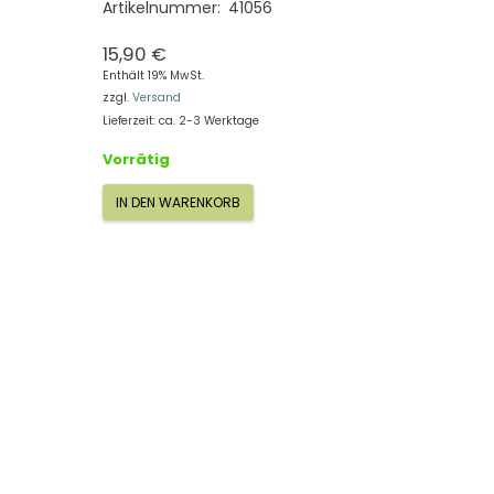
Artikelnummer:
41056
15,90
€
Enthält 19% MwSt.
zzgl.
Versand
Lieferzeit: ca. 2-3 Werktage
Vorrätig
IN DEN WARENKORB
Anhänger
Chamäleon,
PlayQ
Sigikid
41056
Menge