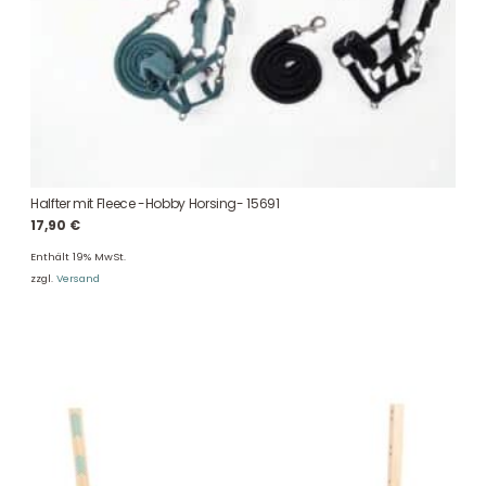
Halfter mit Fleece -Hobby Horsing- 15691
17,90
€
Enthält 19% MwSt.
zzgl.
Versand