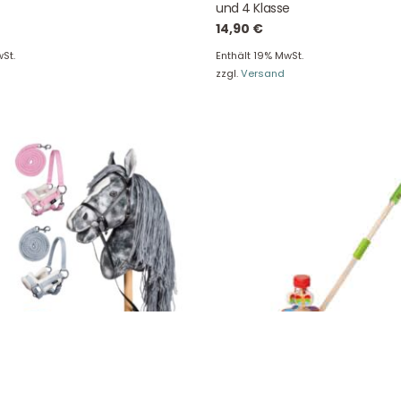
Unser Blog
Info Gutscheincod
und 4 Klasse
14,90
€
ersand & Lieferung
Kontakt
re Rückgaberichtlinien
FAQ
St.
Enthält 19% MwSt.
zzgl.
Versand
träge hier widerrufen
Zahlungsarten
Impressum
AGB
© Holly & Claire GmbH
® Spielzeug in Haan
Design by
Zeitansicht
®
VERTRAG HIER WIDERRUFEN