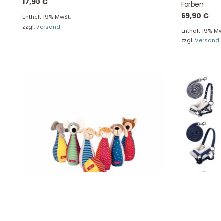
17,90
€
Farben
Tel: +49 2129 5654742
69,90
€
E-Mail: info@hollyclaire.de
V
Enthält 19% MwSt.
zzgl.
Versand
Unse
Enthält 19% Mw
Presseportal
zzgl.
Versand
Ver
Datenschutz
Widerruf