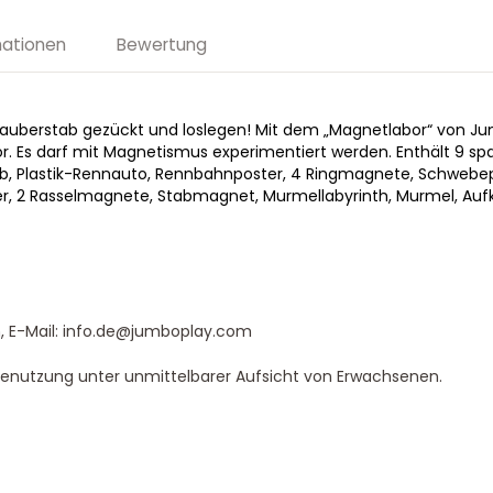
mationen
Bewertung
et-Zauberstab gezückt und loslegen! Mit dem „Magnetlabor“ von
. Es darf mit Magnetismus experimentiert werden. Enthält 9 s
tab, Plastik-Rennauto, Rennbahnposter, 4 Ringmagnete, Schweb
er, 2 Rasselmagnete, Stabmagnet, Murmellabyrinth, Murmel, Aufk
, E-Mail: info.de@jumboplay.com
 Benutzung unter unmittelbarer Aufsicht von Erwachsenen.