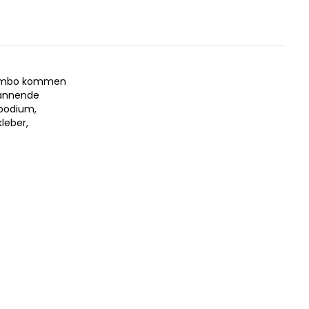
 Jumbo kommen
pannende
epodium,
leber,