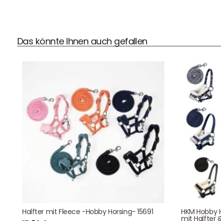
Das könnte Ihnen auch gefallen
DHL Versand
Der Spielzeug – Handel aus Haan, wir versenden mit DHL.
Schnell, sicher und zuverlässig.
Kontaktdaten
August-Macke-Weg 17,
Halfter mit Fleece -Hobby Horsing- 15691
HKM Hobby H
42781 Haan
mit Halfter 