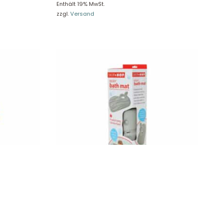
Enthält 19% MwSt.
zzgl.
Versand
ngel 41274
Skip Hop Badematte Moby, grau S235675
20,90
€