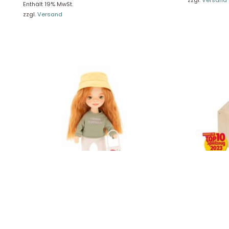
Unse
Enthält 19% MwSt.
Presseportal
zzgl.
Versand
Ver
Datenschutz
Widerruf
Sweet Sunny in einem grünen Sweatshirt
Small Foot H
32 cm Orange Toys SS02-26
49,49
€
44,90
€