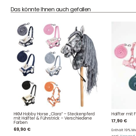
Das könnte Ihnen auch gefallen
DHL Versand
Der Spielzeug – Handel aus Haan, wir versenden mit DHL.
Schnell, sicher und zuverlässig.
Kontaktdaten
August-Macke-Weg 17,
HKM Hobby Horse „Clara“ – Steckenpferd
Halfter mit 
42781 Haan
mit Halfter & Führstrick – Verschiedene
17,90
€
Farben
Tel: +49 2129 5654742
69,90
€
E-Mail: info@hollyclaire.de
V
Enthält 19% Mw
zzgl.
Versand