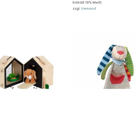
re Rückgaberichtlinien
FAQ
Enthält 19% MwSt.
zzgl.
Versand
träge hier widerrufen
Zahlungsarten
Impressum
AGB
© Holly & Claire GmbH
® Spielzeug in Haan
Design by
Zeitansicht
®
VERTRAG HIER WIDERRUFEN
asenstall mit Auslauf 12399
Sigikid Schnuffeltuch, Ringel Di
20,90
€