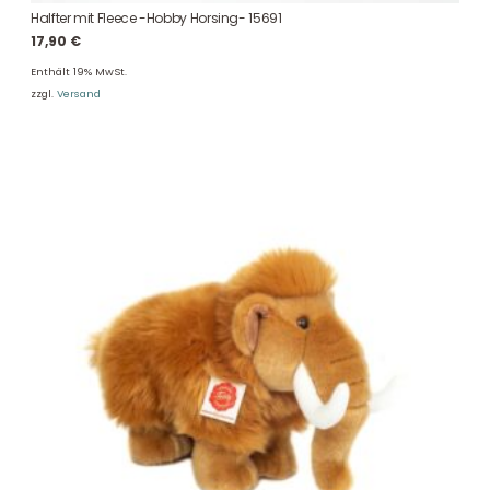
Halfter mit Fleece -Hobby Horsing- 15691
17,90
€
Enthält 19% MwSt.
zzgl.
Versand