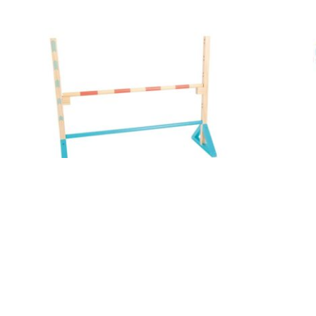
Datenschutz
Widerruf
Hindernis „Active“ Small Foot 12438
Sigikid Grei
49,90
€
10,99
€
Enthält 19% MwSt.
Enthält 19% Mw
zzgl.
Versand
zzgl.
Versand