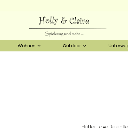
Wohnen
Outdoor
Unterwe
Hutter Love Relentl