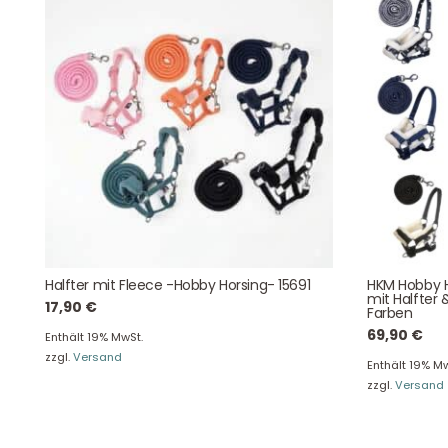
Der Spielzeug – Handel aus Haan, wir versenden mit DHL.
Schnell, sicher und zuverlässig.
Kontaktdaten
Halfter mit Fleece -Hobby Horsing- 15691
HKM Hobby H
August-Macke-Weg 17,
mit Halfter 
17,90
€
Farben
42781 Haan
69,90
€
Tel: +49 2129 5654742
Enthält 19% MwSt.
E-Mail: info@hollyclaire.de
V
zzgl.
Versand
Enthält 19% Mw
Unse
zzgl.
Versand
Presseportal
Ver