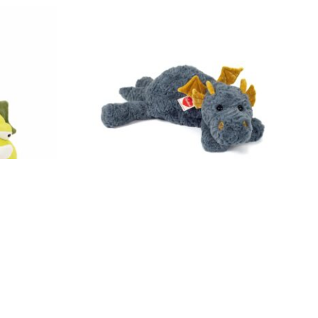
 Orange Toys
Teddy Hermann Drache Lottie 48 cm
93944
24,49
€
Enthält 19% MwSt.
zzgl.
Versand