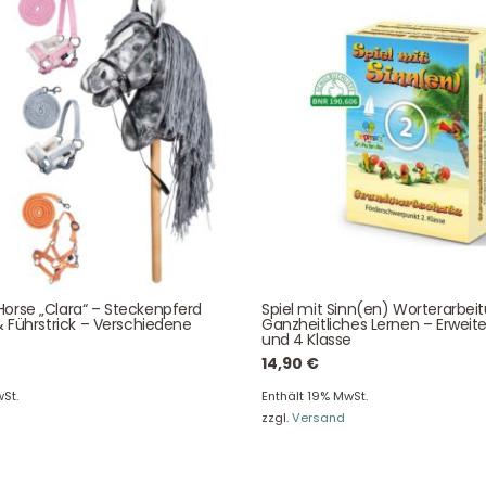
Bei allen Fragen zu unserem Sortiment sind wir per
E-
Mail
und telefonisch für Sie erreichbar.
Sie können Ihren
Kauf auch bei uns in Haan direkt abholen.
Unser Service
News & Infos
orse „Clara“ – Steckenpferd
Spiel mit Sinn(en) Worterarbei
Über uns
Newsletter
& Führstrick – Verschiedene
Ganzheitliches Lernen – Erweite
und 4 Klasse
Unser Blog
Info Gutscheincod
14,90
€
ersand & Lieferung
Kontakt
St.
Enthält 19% MwSt.
re Rückgaberichtlinien
FAQ
zzgl.
Versand
träge hier widerrufen
Zahlungsarten