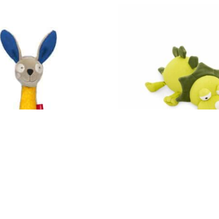
Impressum
AGB
© Holly & Claire GmbH
® Spielzeug in Haan
Design by
Zeitansicht
®
VERTRAG HIER WIDERRUFEN
fling Hase, RedStars 42601
Sleepy der Drache Grün 13 cm
2440/45
16,90
€
St.
Enthält 19% MwSt.
zzgl.
Versand