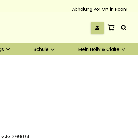
Abholung vor Ort in Haan!
gs
Schule
Mein Holly & Claire
essly 299651