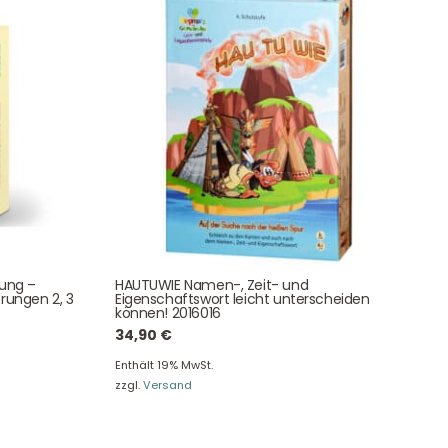
Eine besondere Möglichkeit, Familie und Freunden die
Wünsche per Facebook, Instagram, Twitter oder
WhatsApp mitzuteilen.
Newsletter Anmelden
tung –
HAUTUWIE Namen-, Zeit- und
rungen 2, 3
Eigenschaftswort leicht unterscheiden
können! 2016016
NEWSLETTER
e!
34,90
€
Enthält 19% MwSt.
zzgl.
Versand