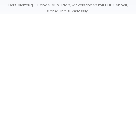
Der Spielzeug – Handel aus Haan, wir versenden mit DHL. Schnell,
sicher und zuverlässig.
Unser Service
Über uns
Unser Blog
Versand & Lieferung
Unsere Rückgaberichtlinien
Verträge hier widerrufen
News & Infos
Newsletter
Info Gutscheincode!
Kontakt
FAQ