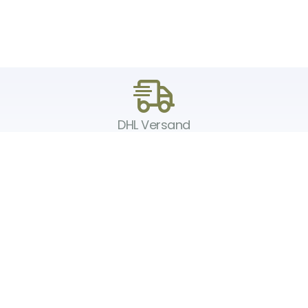
DHL Versand
Der Spielzeug – Handel aus Haan, wir versenden mit DHL. Schnell,
sicher und zuverlässig.
Unser Service
Über uns
Unser Blog
Versand & Lieferung