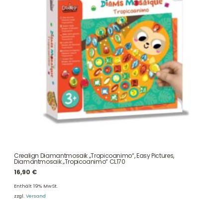
Crealign Diamantmosaik „Tropicoanimo“, Easy Pictures,
Diamantmosaik „Tropicoanimo“ CL170
16,90
€
Enthält 19% MwSt.
zzgl.
Versand