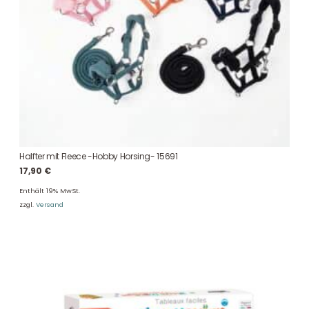
Halfter mit Fleece -Hobby Horsing- 15691
17,90
€
Enthält 19% MwSt.
zzgl.
Versand