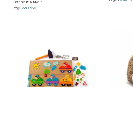
Enthält 19% MwSt.
Unse
Presseportal
zzgl.
Versand
Ver
Datenschutz
Widerruf
Hess Hammerspiel Flitzer 14835
Teddy Herma
19,90
€
13,49
€