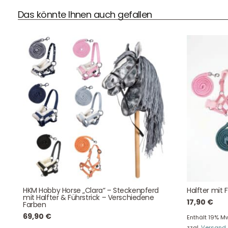
Das könnte Ihnen auch gefallen
DHL Versand
Der Spielzeug – Handel aus Haan, wir versenden mit DHL.
Schnell, sicher und zuverlässig.
Kontaktdaten
August-Macke-Weg 17,
HKM Hobby Horse „Clara“ – Steckenpferd
Halfter mit 
42781 Haan
mit Halfter & Führstrick – Verschiedene
17,90
€
Farben
Tel: +49 2129 5654742
69,90
€
E-Mail: info@hollyclaire.de
V
Enthält 19% Mw
zzgl.
Versand