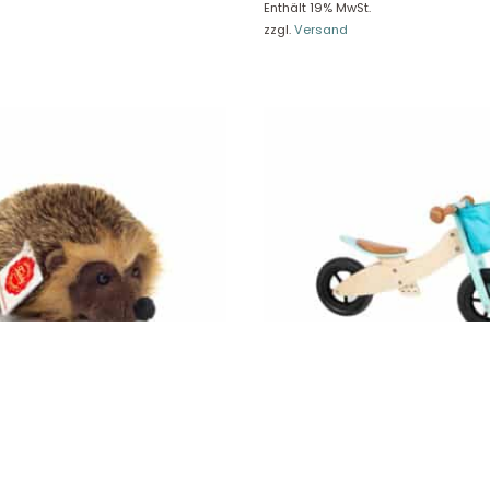
Enthält 19% MwSt.
re Rückgaberichtlinien
FAQ
zzgl.
Versand
träge hier widerrufen
Zahlungsarten
Impressum
AGB
© Holly & Claire GmbH
® Spielzeug in Haan
Design by
Zeitansicht
®
VERTRAG HIER WIDERRUFEN
nn Igel 15 cm 92117
Laufrad-Trike Maxi 2 in 1 Türkis,
11609
66,49
€