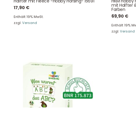
Halfter mit Fleece -Hobby Horsing- 15691
HKM Hobby H
mit Halfter 
Tel: +49 2129 5654742
17,90
€
Farben
E-Mail: info@hollyclaire.de
V
69,90
€
Enthält 19% MwSt.
Unse
zzgl.
Versand
Presseportal
Enthält 19% Mw
Ver
zzgl.
Versand
Datenschutz
Widerruf