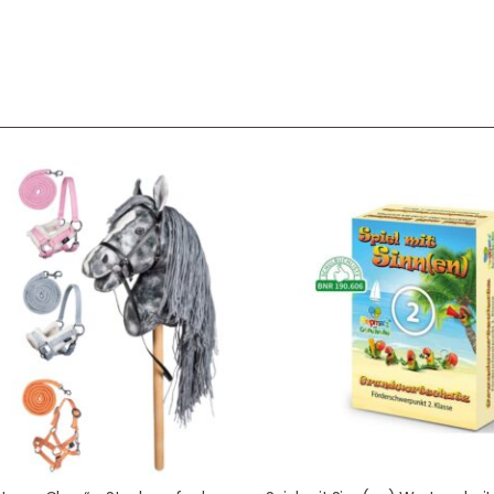
Service & Beratung
Bei allen Fragen zu unserem Sortiment sind wir per
E-
Mail
und telefonisch für Sie erreichbar.
Sie können Ihren
Kauf auch bei uns in Haan direkt abholen.
Unser Service
News & Infos
Über uns
Newsletter