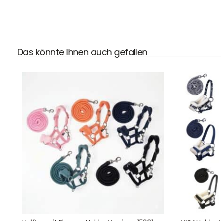
DHL Versand
Das könnte Ihnen auch gefallen
Der Spielzeug – Handel aus Haan, wir versenden mit DHL.
Schnell, sicher und zuverlässig.
Kontaktdaten
August-Macke-Weg 17,
42781 Haan