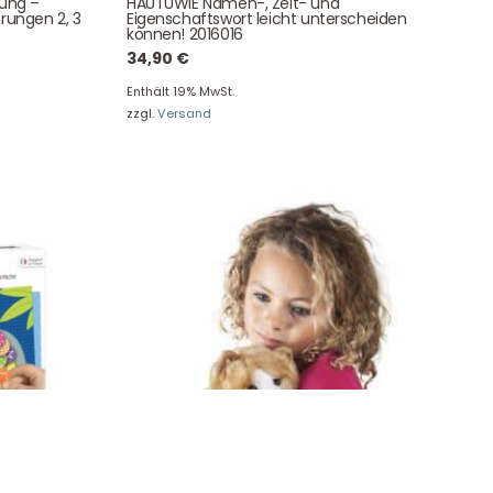
tung –
HAUTUWIE Namen-, Zeit- und
e!
rungen 2, 3
Eigenschaftswort leicht unterscheiden
können! 2016016
34,90
€
Enthält 19% MwSt.
zzgl.
Versand