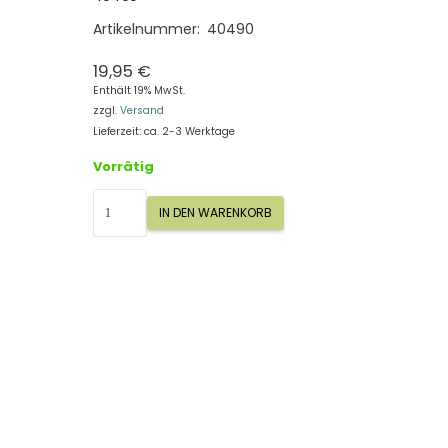
Artikelnummer:
40490
19,95
€
Enthält 19% MwSt.
zzgl.
Versand
Lieferzeit: ca. 2-3 Werktage
Vorrätig
Sigikid
IN DEN WARENKORB
Greifling
Aktiv-
Ring
Bär
Kinderbunt
40490
Menge