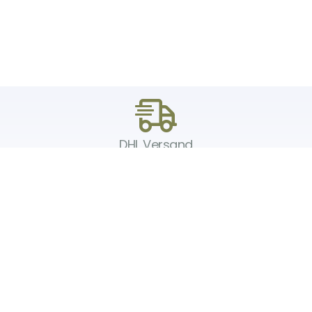
DHL Versand
Der Spielzeug – Handel aus Haan, wir versenden mit DHL. Schnell,
sicher und zuverlässig.
Unser Service
Über uns