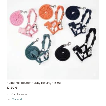
Halfter mit Fleece -Hobby Horsing- 15691
17,90
€
Enthält 19% MwSt.
zzgl.
Versand