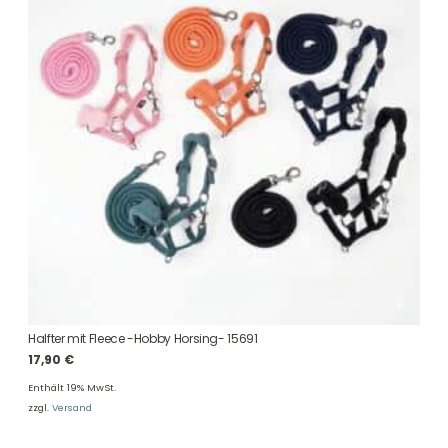
Halfter mit Fleece -Hobby Horsing- 15691
17,90
€
Enthält 19% MwSt.
zzgl.
Versand