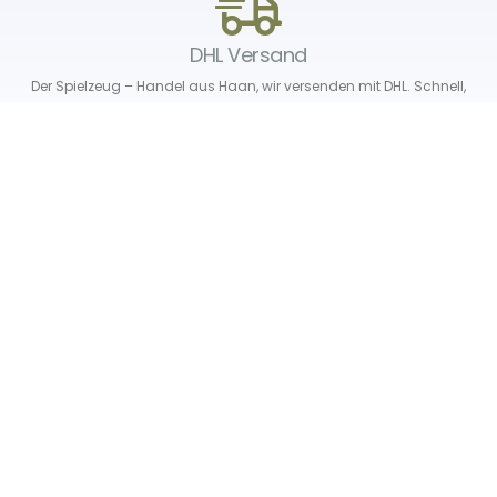
DHL Versand
Der Spielzeug – Handel aus Haan, wir versenden mit DHL. Schnell,
sicher und zuverlässig.
Unser Service
Über uns
Unser Blog
Versand & Lieferung
Unsere Rückgaberichtlinien
Verträge hier widerrufen
News & Infos
Newsletter