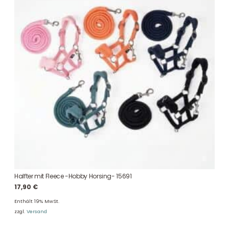
Halfter mit Fleece -Hobby Horsing- 15691
17,90
€
Enthält 19% MwSt.
zzgl.
Versand