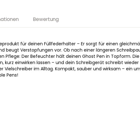
mationen
Bewertung
eprodukt für deinen Füllfederhalter – Er sorgt für einen gleichm
 und beugt Verstopfungen vor. Ob nach einer längeren Schreibpa
n Pflege: Der Befeuchter hält deinen Ghost Pen in Topform. Di
en, kurz einwirken lassen – und dein Schreibgerät schreibt wieder
der Vielschreiber im Alltag. Kompakt, sauber und wirksam – ein u
ble Pens!