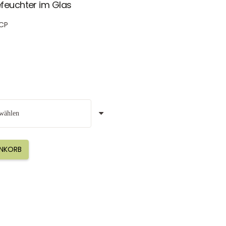
efeuchter im Glas
CP
ENKORB