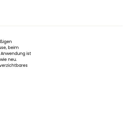
äßigen
use, beim
e Anwendung ist
 wie neu.
nverzichtbares