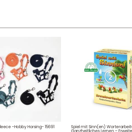
Service & Beratung
Bei allen Fragen zu unserem Sortiment sind wir per
E-
Mail
und telefonisch für Sie erreichbar.
Sie können Ihren
Kauf auch bei uns in Haan direkt abholen.
Unser Service
News & Infos
Über uns
Newsletter
Fleece -Hobby Horsing- 15691
Spiel mit Sinn(en) Worterarbei
Unser Blog
Info Gutscheincod
Ganzheitliches Lernen – Erweite