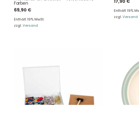
Tel: +49 2129 5654742
17,90
€
Farben
E-Mail: info@hollyclaire.de
V
69,90
€
Enthält 19% Mw
Unse
zzgl.
Versand
Presseportal
Enthält 19% MwSt.
Ver
zzgl.
Versand
Datenschutz
Widerruf