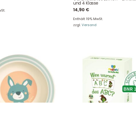
und 4 Klasse
ersand & Lieferung
Kontakt
14,90
€
St.
re Rückgaberichtlinien
FAQ
Enthält 19% MwSt.
träge hier widerrufen
Zahlungsarten
zzgl.
Versand
Impressum
AGB
© Holly & Claire GmbH
® Spielzeug in Haan
Design by
Zeitansicht
®
VERTRAG HIER WIDERRUFEN