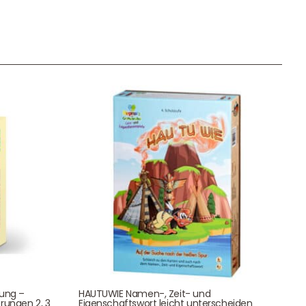
Unser Geschenkkorb
Eine besondere Möglichkeit, Familie und Freunden die
Wünsche per Facebook, Instagram, Twitter oder
WhatsApp mitzuteilen.
Newsletter Anmelden
NEWSLETTER
tung –
HAUTUWIE Namen-, Zeit- und
e!
rungen 2, 3
Eigenschaftswort leicht unterscheiden