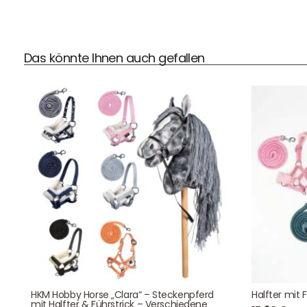
DHL Versand
Das könnte Ihnen auch gefallen
Der Spielzeug – Handel aus Haan, wir versenden mit DHL.
Schnell, sicher und zuverlässig.
Kontaktdaten
August-Macke-Weg 17,
HKM Hobby Horse „Clara“ – Steckenpferd
Halfter mit 
42781 Haan
mit Halfter & Führstrick – Verschiedene