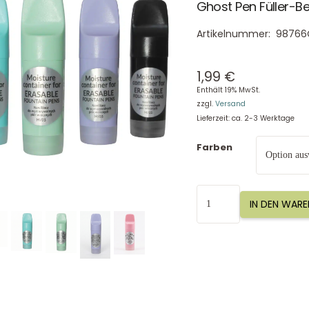
Ghost Pen Füller-B
Artikelnummer:
98766
1,99
€
Enthält 19% MwSt.
zzgl.
Versand
Lieferzeit: ca. 2-3 Werktage
Farben
Ghost
IN DEN WAR
Pen
Füller-
Befeuchter
im
Glas
Menge