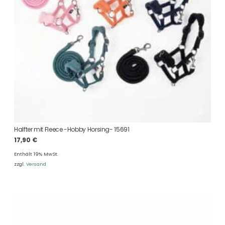
Halfter mit Fleece -Hobby Horsing- 15691
17,90
€
Enthält 19% MwSt.
zzgl.
Versand