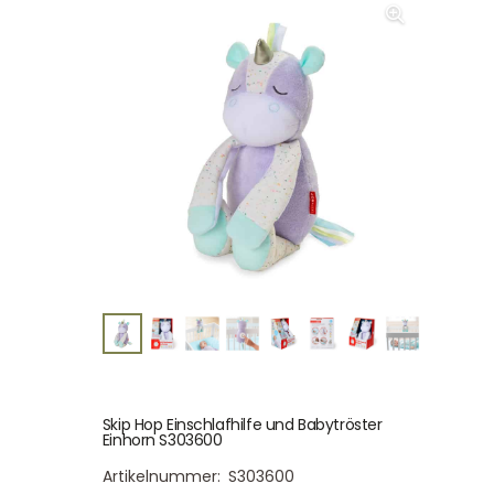
Skip Hop Einschlafhilfe und Babytröster
Einhorn S303600
Artikelnummer:
S303600