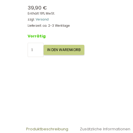
39,90
€
Enthält 19% MwSt.
zzgl.
Versand
Lieferzeit: ca. 2-3 Werktage
Vorrätig
Skip
IN DEN WARENKORB
Hop
Einschlafhilfe
und
Babytröster
Einhorn
S303600
Menge
Produktbeschreibung
Zusätzliche Informationen