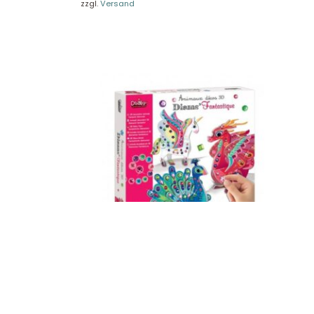
zzgl.
Versand
Crealign Phantastische Diamanten, 3D
Deko-Tiere „Phantastische Diamanten“
CL162
16,90
€