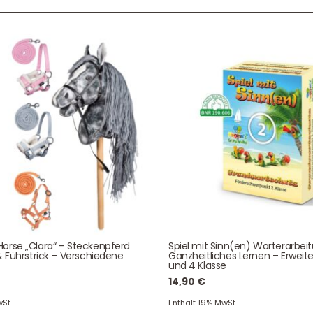
Service & Beratung
Bei allen Fragen zu unserem Sortiment sind wir per
E-
Mail
und telefonisch für Sie erreichbar.
Sie können Ihren
Kauf auch bei uns in Haan direkt abholen.
Unser Service
News & Infos
orse „Clara“ – Steckenpferd
Spiel mit Sinn(en) Worterarbei
Über uns
Newsletter
& Führstrick – Verschiedene
Ganzheitliches Lernen – Erweite
und 4 Klasse
Unser Blog
Info Gutscheincod
14,90
€
ersand & Lieferung
Kontakt
St.
Enthält 19% MwSt.