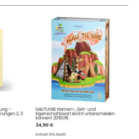
Unser Geschenkkorb
Eine besondere Möglichkeit, Familie und Freunden die
Wünsche per Facebook, Instagram, Twitter oder
WhatsApp mitzuteilen.
Newsletter Anmelden
tung –
HAUTUWIE Namen-, Zeit- und
rungen 2, 3
Eigenschaftswort leicht unterscheiden
NEWSLETTER
können! 2016016
e!
34,90
€
Enthält 19% MwSt.