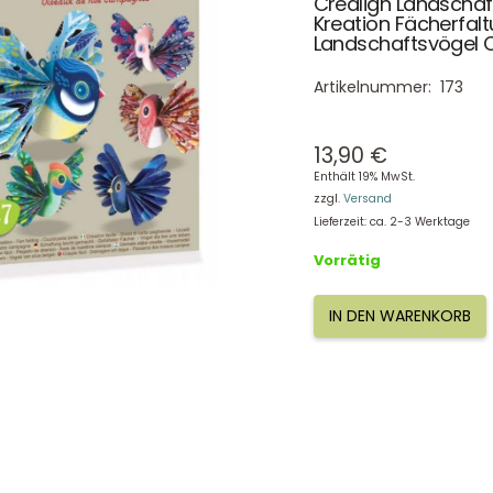
Crealign Landschaf
Kreation Fächerfal
Landschaftsvögel 
Artikelnummer:
173
13,90
€
Enthält 19% MwSt.
zzgl.
Versand
Lieferzeit: ca. 2-3 Werktage
Vorrätig
IN DEN WARENKORB
Crealign
Landschaftsvögel,
Einfache
Kreation
Fächerfaltung
–
Landschaftsvögel
CL173