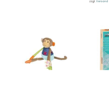
Unse
zzgl.
Versand
Presseportal
Ver
Datenschutz
Widerruf
Sigikid Affe, Patchwork Sweety 42836
Crealign Wa
„Waldtiere“ 
29,90
€
17,49
€
Enthält 19% MwSt.
Enthält 19% Mw