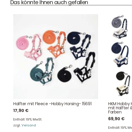
Das könnte Ihnen auch gefallen
DHL Versand
Der Spielzeug – Handel aus Haan, wir versenden mit DHL.
Schnell, sicher und zuverlässig.
Kontaktdaten
Halfter mit Fleece -Hobby Horsing- 15691
HKM Hobby H
August-Macke-Weg 17,
mit Halfter 
17,90
€
Farben
42781 Haan
Tel: +49 2129 5654742
69,90
€
Enthält 19% MwSt.
E-Mail: info@hollyclaire.de
V
zzgl.
Versand
Enthält 19% Mw