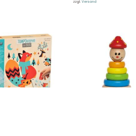
re Rückgaberichtlinien
FAQ
zzgl.
Versand
träge hier widerrufen
Zahlungsarten
Impressum
AGB
© Holly & Claire GmbH
® Spielzeug in Haan
Design by
Zeitansicht
®
VERTRAG HIER WIDERRUFEN
ldtiere, Tampondruck auf Holz
Stapel-Clown E0400
CL143
12,49
€
Enthält 19% MwSt.
St.