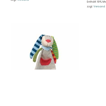
Enthält 19% Mw
Unse
Presseportal
zzgl.
Versand
Ver
Datenschutz
Widerruf
Sigikid Schnuffeltuch, Ringel Dingel 41274
Hobby Horse
Schwarz
20,90
€
56,90
€