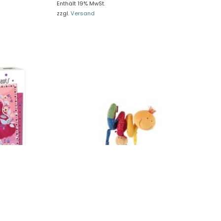
Enthält 19% MwSt.
zzgl.
Versand
 von „Damen
Sigikid Aktivspirale Raupe, PlayQ 49850
24,99
€