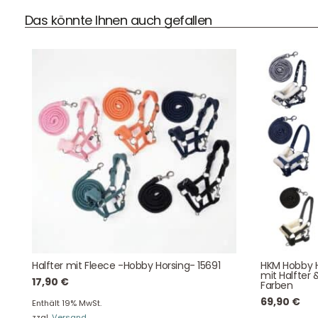
Das könnte Ihnen auch gefallen
DHL Versand
Der Spielzeug – Handel aus Haan, wir versenden mit DHL.
Schnell, sicher und zuverlässig.
Kontaktdaten
August-Macke-Weg 17,
Halfter mit Fleece -Hobby Horsing- 15691
HKM Hobby H
42781 Haan
mit Halfter 
17,90
€
Farben
Tel: +49 2129 5654742
69,90
€
E-Mail: info@hollyclaire.de
V
Enthält 19% MwSt.
zzgl.
Versand