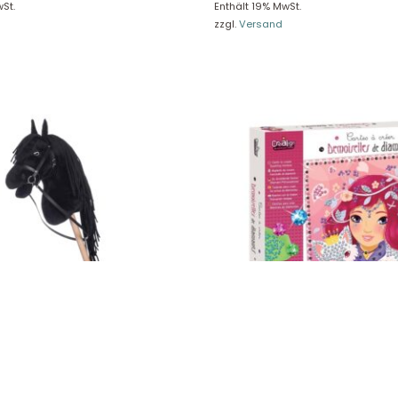
St.
Enthält 19% MwSt.
re Rückgaberichtlinien
FAQ
zzgl.
Versand
träge hier widerrufen
Zahlungsarten
Impressum
AGB
© Holly & Claire GmbH
® Spielzeug in Haan
Design by
Zeitansicht
®
VERTRAG HIER WIDERRUFEN
 „Bobby“ , HKM 13750-9100
Crealign Karten zum Erstellen
aus Diamanten“ CL187
16,90
€