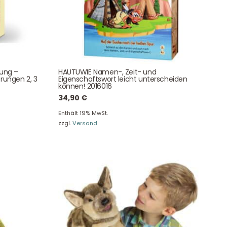
Newsletter Anmelden
NEWSLETTER
e!
tung –
HAUTUWIE Namen-, Zeit- und
rungen 2, 3
Eigenschaftswort leicht unterscheiden
können! 2016016
34,90
€
Enthält 19% MwSt.
zzgl.
Versand