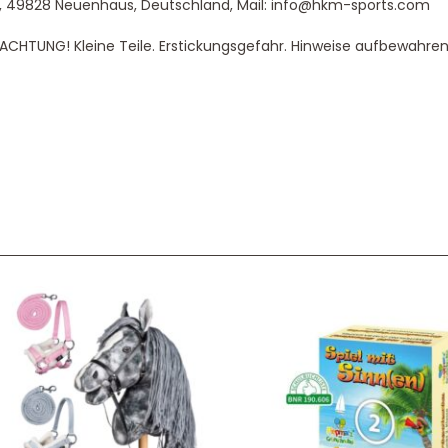
, 49828 Neuenhaus, Deutschland, Mail: info@hkm-sports.com
|ACHTUNG! Kleine Teile. Erstickungsgefahr. Hinweise aufbewahren
Service & Beratung
Bei allen Fragen zu unserem Sortiment sind wir per
E-
Mail
und telefonisch für Sie erreichbar.
Sie können Ihren
Kauf auch bei uns in Haan direkt abholen.