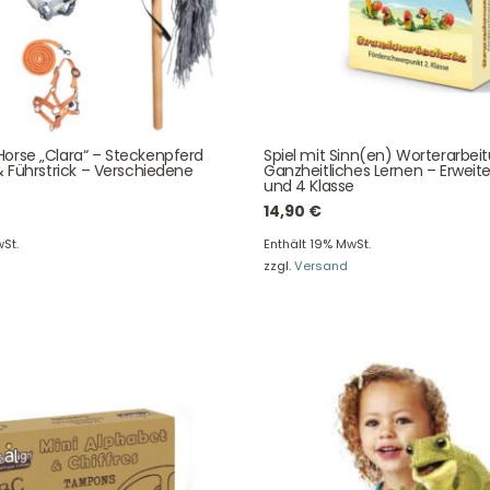
Unser Service
News & Infos
Über uns
Newsletter
Unser Blog
Info Gutscheincod
orse „Clara“ – Steckenpferd
Spiel mit Sinn(en) Worterarbei
ersand & Lieferung
Kontakt
& Führstrick – Verschiedene
Ganzheitliches Lernen – Erweite
und 4 Klasse
re Rückgaberichtlinien
FAQ
14,90
€
träge hier widerrufen
Zahlungsarten
St.
Enthält 19% MwSt.
zzgl.
Versand
Impressum
AGB
© Holly & Claire GmbH
® Spielzeug in Haan
Design by
Zeitansicht
®