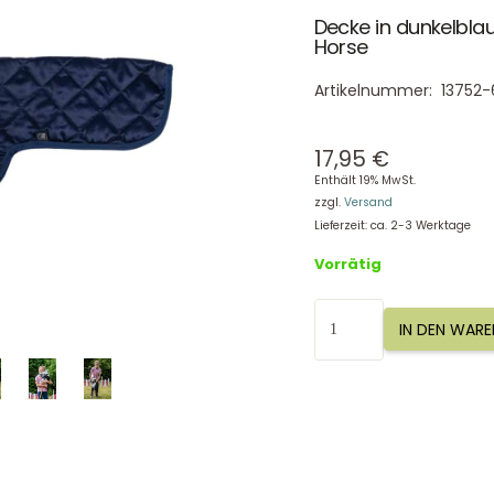
Decke in dunkelbla
Horse
Artikelnummer:
13752
17,95
€
Enthält 19% MwSt.
zzgl.
Versand
Lieferzeit: ca. 2-3 Werktage
Vorrätig
Decke
IN DEN WAR
in
dunkelblau,
HKM
13752
Hobby
Horse
Menge