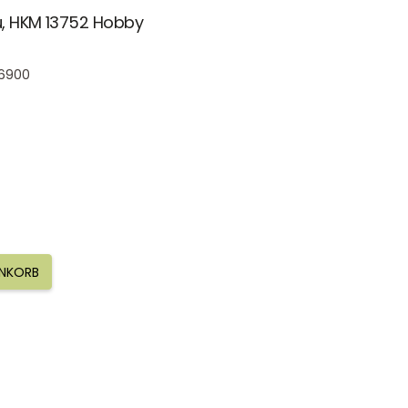
u, HKM 13752 Hobby
-6900
ENKORB