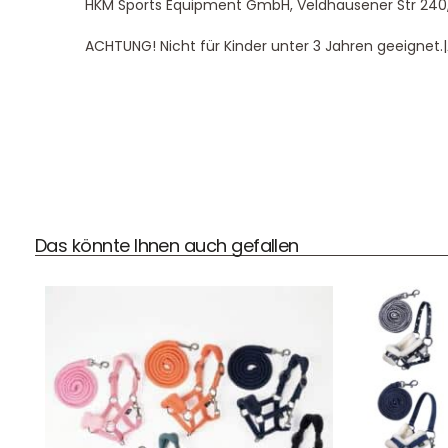
HKM Sports Equipment GmbH, Veldhausener Str 240
ACHTUNG! Nicht für Kinder unter 3 Jahren geeignet.
DHL Versand
Der Spielzeug – Handel aus Haan, wir versenden mit DHL.
Das könnte Ihnen auch gefallen
Schnell, sicher und zuverlässig.