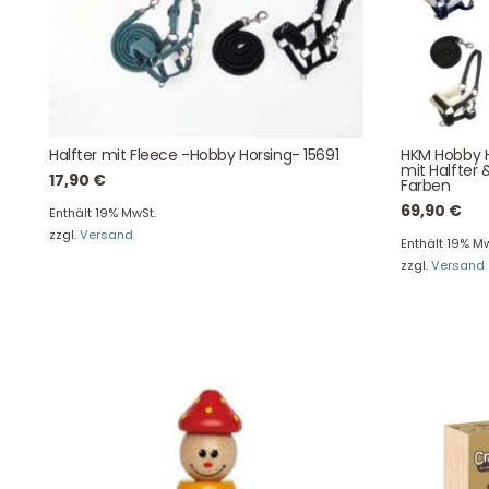
Kontaktdaten
August-Macke-Weg 17,
42781 Haan
Tel: +49 2129 5654742
Halfter mit Fleece -Hobby Horsing- 15691
HKM Hobby H
E-Mail: info@hollyclaire.de
V
mit Halfter 
17,90
€
Farben
Unse
Presseportal
69,90
€
Enthält 19% MwSt.
Ver
zzgl.
Versand
Enthält 19% Mw
zzgl.
Versand
Datenschutz
Widerruf