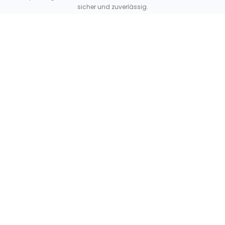
sicher und zuverlässig.
Unser Service
Über uns
Unser Blog
Versand & Lieferung
Unsere Rückgaberichtlinien
Verträge hier widerrufen
News & Infos
Newsletter
Info Gutscheincode!
Kontakt
FAQ